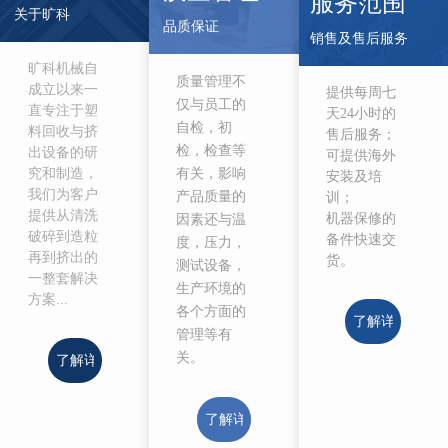
服务范围
关于旷科
品质保证
销售及售后服务
旷科机械自
质量管理不
成立以来一
提供每周七
仅与员工的
直专注于塑
天24小时的
自检，初
料回收与挤
售后服务；
检，检查等
出设备的研
可提供海外
有关，影响
究和制造，
安装及培
我们为客户
产品质量的
训；
提供从清洗
机器保修的
因素还与温
破碎到造粒
备件快速交
度，压力，
再到挤出的
货。
测试设备，
一整套解决
生产环境的
方案...
各个方面的
了解详情>
管理等有
关。
了解详情>
了解详情>